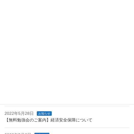
全保障について
2022年5月28日
最近の投稿
2023年6月15日
お知らせ
人気ラジオ媒体Ｊ－ＷＡＶＥに当事務所が掲載されました！
2022年7月20日
お知らせ
【無料勉強会のご案内】スタートアップの成長に向けた取組につ
いて
2022年6月23日
お知らせ
【無料勉強会のご案内】経済財政運営と改革の基本方針2022
2022年5月28日
お知らせ
【無料勉強会のご案内】経済安全保障について