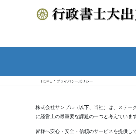
コ
ナ
ン
ビ
テ
ゲ
ン
ー
ツ
シ
へ
ョ
ス
ン
キ
に
ッ
移
プ
動
HOME
プライバシーポリシー
株式会社サンプル（以下、当社）は、ステー
に経営上の最重要な課題の一つと考えていま
皆様へ安心・安全・信頼のサービスを提供し