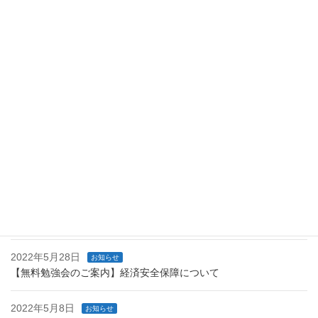
2022年5月8日
最近の投稿
2023年6月15日
お知らせ
人気ラジオ媒体Ｊ－ＷＡＶＥに当事務所が掲載されました！
2022年7月20日
お知らせ
【無料勉強会のご案内】スタートアップの成長に向けた取組につ
いて
2022年6月23日
お知らせ
【無料勉強会のご案内】経済財政運営と改革の基本方針2022
2022年5月28日
お知らせ
【無料勉強会のご案内】経済安全保障について
2022年5月8日
お知らせ